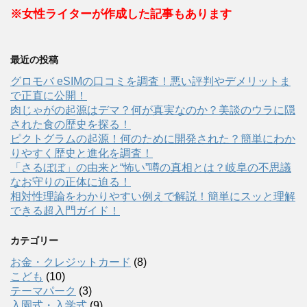
※女性ライターが作成した記事もあります
最近の投稿
グロモバ eSIMの口コミを調査！悪い評判やデメリットま
で正直に公開！
肉じゃがの起源はデマ？何が真実なのか？美談のウラに隠
された食の歴史を探る！
ピクトグラムの起源！何のために開発された？簡単にわか
りやすく歴史と進化を調査！
「さるぼぼ」の由来と“怖い”噂の真相とは？岐阜の不思議
なお守りの正体に迫る！
相対性理論をわかりやすい例えで解説！簡単にスッと理解
できる超入門ガイド！
カテゴリー
お金・クレジットカード
(8)
こども
(10)
テーマパーク
(3)
入園式・入学式
(9)