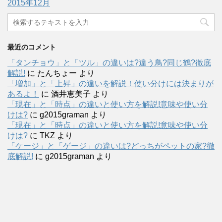
2015年12月
最近のコメント
「タンチョウ」と「ツル」の違いは?違う鳥?同じ鶴?徹底
解説!
に
たんちょー
より
「増加」と「上昇」の違いを解説！使い分けには決まりが
あるよ！
に
酒井恵美子
より
「現在」と「時点」の違いと使い方を解説!意味や使い分
けは?
に
g2015graman
より
「現在」と「時点」の違いと使い方を解説!意味や使い分
けは?
に
TKZ
より
「ケージ」と「ゲージ」の違いは?どっちがペットの家?徹
底解説!
に
g2015graman
より