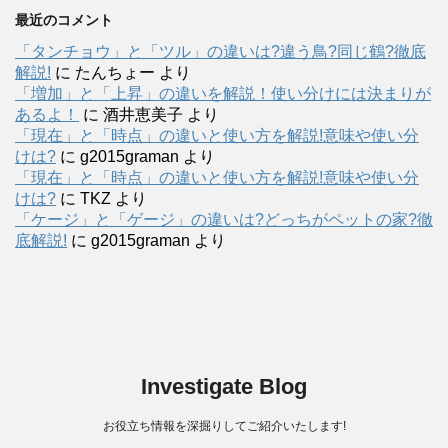
最近のコメント
「タンチョウ」と「ツル」の違いは?違う鳥?同じ鶴?徹底
解説!
に
たんちょー
より
「増加」と「上昇」の違いを解説！使い分けには決まりが
あるよ！
に
酒井恵美子
より
「現在」と「時点」の違いと使い方を解説!意味や使い分
けは?
に
g2015graman
より
「現在」と「時点」の違いと使い方を解説!意味や使い分
けは?
に
TKZ
より
「ケージ」と「ゲージ」の違いは?どっちがペットの家?徹
底解説!
に
g2015graman
より
Investigate Blog
お役立ち情報を深掘りしてご紹介いたします!