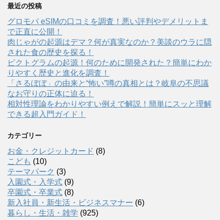
最近の投稿
グロモバ eSIMの口コミを調査！悪い評判やデメリットま
で正直に公開！
肉じゃがの起源はデマ？何が真実なのか？美談のウラに隠
された食の歴史を探る！
ピクトグラムの起源！何のために開発された？簡単にわか
りやすく歴史と進化を調査！
「さるぼぼ」の由来と“怖い”噂の真相とは？岐阜の不思議
なお守りの正体に迫る！
相対性理論をわかりやすい例えで解説！簡単にスッと理解
できる超入門ガイド！
カテゴリー
お金・クレジットカード
(8)
こども
(10)
テーマパーク
(3)
入園式・入学式
(9)
卒園式・卒業式
(8)
新入社員・新生活・ビジネスマナー
(6)
暮らし・生活・雑学
(925)