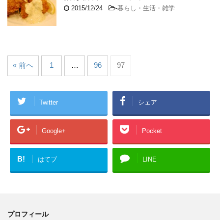
2015/12/24
-
暮らし・生活・雑学
« 前へ
1
…
96
97
Twitter
シェア
Google+
Pocket
B!
はてブ
LINE
プロフィール