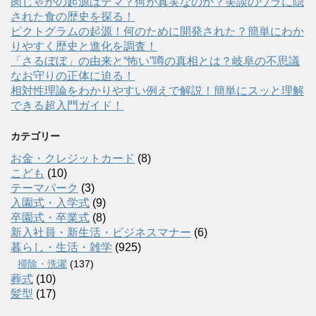
肉じゃがの起源はデマ？何が真実なのか？美談のウラに隠
された食の歴史を探る！
ピクトグラムの起源！何のために開発された？簡単にわか
りやすく歴史と進化を調査！
「さるぼぼ」の由来と“怖い”噂の真相とは？岐阜の不思議
なお守りの正体に迫る！
相対性理論をわかりやすい例えで解説！簡単にスッと理解
できる超入門ガイド！
カテゴリー
お金・クレジットカード
(8)
こども
(10)
テーマパーク
(3)
入園式・入学式
(9)
卒園式・卒業式
(8)
新入社員・新生活・ビジネスマナー
(6)
暮らし・生活・雑学
(925)
掃除・洗濯
(137)
葬式
(10)
髪型
(17)