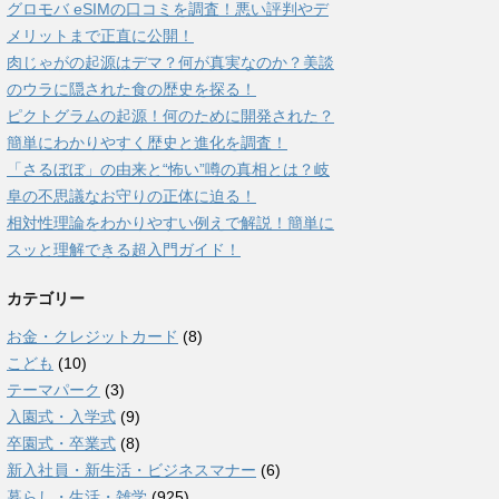
グロモバ eSIMの口コミを調査！悪い評判やデ
メリットまで正直に公開！
肉じゃがの起源はデマ？何が真実なのか？美談
のウラに隠された食の歴史を探る！
ピクトグラムの起源！何のために開発された？
簡単にわかりやすく歴史と進化を調査！
「さるぼぼ」の由来と“怖い”噂の真相とは？岐
阜の不思議なお守りの正体に迫る！
相対性理論をわかりやすい例えで解説！簡単に
スッと理解できる超入門ガイド！
カテゴリー
お金・クレジットカード
(8)
こども
(10)
テーマパーク
(3)
入園式・入学式
(9)
卒園式・卒業式
(8)
新入社員・新生活・ビジネスマナー
(6)
暮らし・生活・雑学
(925)