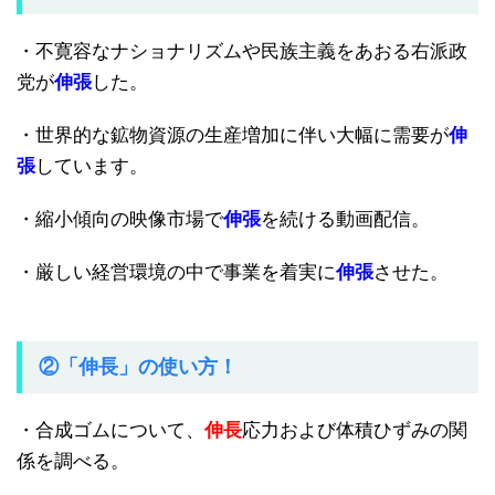
・不寛容なナショナリズムや民族主義をあおる右派政
党が
伸張
した。
・世界的な鉱物資源の生産増加に伴い大幅に需要が
伸
張
しています。
・縮小傾向の映像市場で
伸張
を続ける動画配信。
・厳しい経営環境の中で事業を着実に
伸張
させた。
②「伸長」の使い方！
・合成ゴムについて、
伸長
応力および体積ひずみの関
係を調べる。