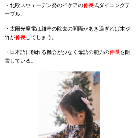
・北欧スウェーデン発のイケアの
伸長
式ダイニングテ
ーブル。
・太陽光発電は雑草の除去の間隔があき過ぎれば木や
竹が
伸長
してしまう。
・日本語に触れる機会が少なく母語の能力の
伸長
を阻
害している。