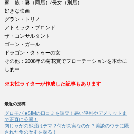
家 族：妻（同居）/長女（別居）
好きな映画
グラン・トリノ
アトミック・ブロンド
ザ・コンサルタント
ゴーン・ガール
ドラゴン・タトゥーの女
その他：2008年の菊花賞でフローテーションを本命に
し的中
※女性ライターが作成した記事もあります
最近の投稿
グロモバ eSIMの口コミを調査！悪い評判やデメリットま
で正直に公開！
肉じゃがの起源はデマ？何が真実なのか？美談のウラに隠
された食の歴史を探る！