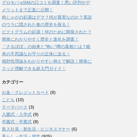
グロモバ eSIMの口コミを調査！悪い評判やデ
メリットまで正直に公開！
肉じゃがの起源はデマ？何が真実なのか？美談
のウラに隠された食の歴史を探る！
ピクトグラムの起源！何のために開発された？
簡単にわかりやすく歴史と進化を調査！
「さるぼぼ」の由来と“怖い”噂の真相とは？岐
阜の不思議なお守りの正体に迫る！
相対性理論をわかりやすい例えで解説！簡単に
スッと理解できる超入門ガイド！
カテゴリー
お金・クレジットカード
(8)
こども
(10)
テーマパーク
(3)
入園式・入学式
(9)
卒園式・卒業式
(8)
新入社員・新生活・ビジネスマナー
(6)
暮らし・生活・雑学
(925)