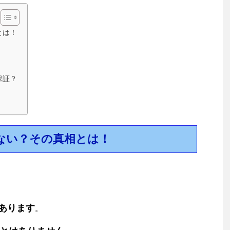
とは！
保証？
かない？その真相とは！
あります
。