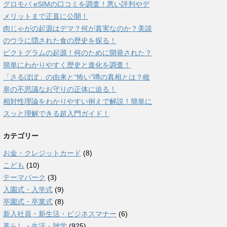
グロモバ eSIMの口コミを調査！悪い評判やデ
メリットまで正直に公開！
肉じゃがの起源はデマ？何が真実なのか？美談
のウラに隠された食の歴史を探る！
ピクトグラムの起源！何のために開発された？
簡単にわかりやすく歴史と進化を調査！
「さるぼぼ」の由来と“怖い”噂の真相とは？岐
阜の不思議なお守りの正体に迫る！
相対性理論をわかりやすい例えで解説！簡単に
スッと理解できる超入門ガイド！
カテゴリー
お金・クレジットカード
(8)
こども
(10)
テーマパーク
(3)
入園式・入学式
(9)
卒園式・卒業式
(8)
新入社員・新生活・ビジネスマナー
(6)
暮らし・生活・雑学
(925)