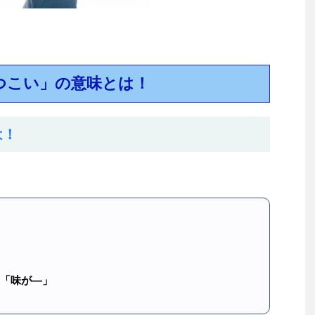
つこい」の意味とは！
は！
「味が―」