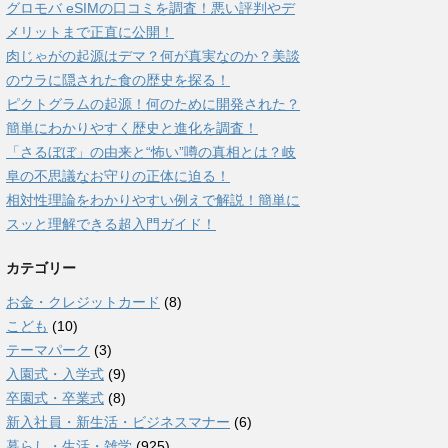
グロモバ eSIMの口コミを調査！悪い評判やデ
メリットまで正直に公開！
肉じゃがの起源はデマ？何が真実なのか？美談
のウラに隠された食の歴史を探る！
ピクトグラムの起源！何のために開発された？
簡単にわかりやすく歴史と進化を調査！
「さるぼぼ」の由来と“怖い”噂の真相とは？岐
阜の不思議なお守りの正体に迫る！
相対性理論をわかりやすい例えで解説！簡単に
スッと理解できる超入門ガイド！
カテゴリー
お金・クレジットカード
(8)
こども
(10)
テーマパーク
(3)
入園式・入学式
(9)
卒園式・卒業式
(8)
新入社員・新生活・ビジネスマナー
(6)
暮らし・生活・雑学
(925)