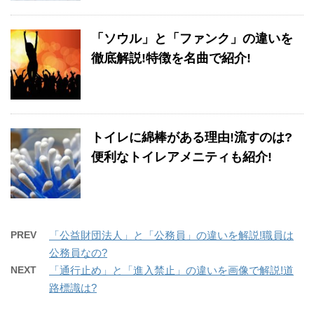
「ソウル」と「ファンク」の違いを
徹底解説!特徴を名曲で紹介!
トイレに綿棒がある理由!流すのは?
便利なトイレアメニティも紹介!
PREV
「公益財団法人」と「公務員」の違いを解説!職員は
公務員なの?
NEXT
「通行止め」と「進入禁止」の違いを画像で解説!道
路標識は?