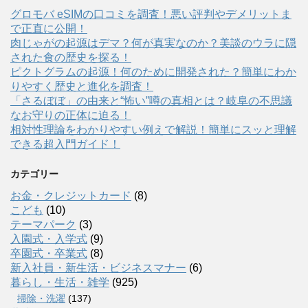
グロモバ eSIMの口コミを調査！悪い評判やデメリットま
で正直に公開！
肉じゃがの起源はデマ？何が真実なのか？美談のウラに隠
された食の歴史を探る！
ピクトグラムの起源！何のために開発された？簡単にわか
りやすく歴史と進化を調査！
「さるぼぼ」の由来と“怖い”噂の真相とは？岐阜の不思議
なお守りの正体に迫る！
相対性理論をわかりやすい例えで解説！簡単にスッと理解
できる超入門ガイド！
カテゴリー
お金・クレジットカード
(8)
こども
(10)
テーマパーク
(3)
入園式・入学式
(9)
卒園式・卒業式
(8)
新入社員・新生活・ビジネスマナー
(6)
暮らし・生活・雑学
(925)
掃除・洗濯
(137)