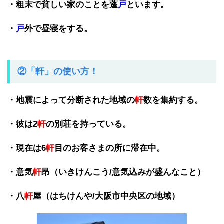
・粗末で貧しい家のことを蓬
戸
といます。
・
戸
外で昼寝をする。
②「軒」の使い方！
・地震によって分断された地域の
軒
数を集約する。
・彼は2
軒
の別荘を持っている。
・現在は6
軒
目のお客さまの所に滞在中。
・意気
軒
昂（いきけんこう/意気込みが盛んなこと）
・八
軒
屋（はちけんや/大阪市中央区の地域）