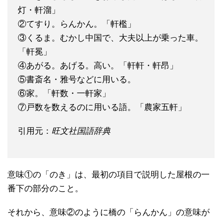
灯・軒溜」
②てすり。らんかん。「軒檻」
③くるま。むかし中国で、大夫以上が乗った車。
「軒冕」
④あがる。あげる。高い。「軒軒・軒昂」
⑤書斎名・雅号などに用いる。
⑥家。「軒数・一軒家」
⑦戸数を数えるのに用いる語。「農家五軒」
引用元：
旺文社国語辞典
意味①の「のき」は、最初の項目で説明した屋根の一
番下の部分のこと。
それから、意味②のように橋の「らんかん」の意味が