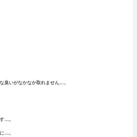
な臭いがなかなか取れません…。
す…。
に…。