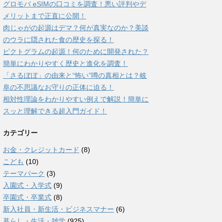
グロモバ eSIMの口コミを調査！悪い評判やデ
メリットまで正直に公開！
肉じゃがの起源はデマ？何が真実なのか？美談
のウラに隠された食の歴史を探る！
ピクトグラムの起源！何のために開発された？
簡単にわかりやすく歴史と進化を調査！
「さるぼぼ」の由来と“怖い”噂の真相とは？岐
阜の不思議なお守りの正体に迫る！
相対性理論をわかりやすい例えで解説！簡単に
スッと理解できる超入門ガイド！
カテゴリー
お金・クレジットカード
(8)
こども
(10)
テーマパーク
(3)
入園式・入学式
(9)
卒園式・卒業式
(8)
新入社員・新生活・ビジネスマナー
(6)
暮らし・生活・雑学
(925)