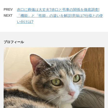
PREV
赤口に葬儀は大丈夫?赤口と弔事の関係を徹底調査!
NEXT
「機能」と「性能」の違いを解説!意味は?仕様との使
い分けは?
プロフィール