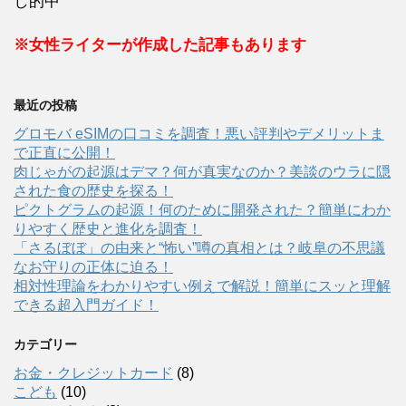
し的中
※女性ライターが作成した記事もあります
最近の投稿
グロモバ eSIMの口コミを調査！悪い評判やデメリットま
で正直に公開！
肉じゃがの起源はデマ？何が真実なのか？美談のウラに隠
された食の歴史を探る！
ピクトグラムの起源！何のために開発された？簡単にわか
りやすく歴史と進化を調査！
「さるぼぼ」の由来と“怖い”噂の真相とは？岐阜の不思議
なお守りの正体に迫る！
相対性理論をわかりやすい例えで解説！簡単にスッと理解
できる超入門ガイド！
カテゴリー
お金・クレジットカード
(8)
こども
(10)