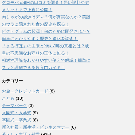
グロモバ eSIMの口コミを調査！悪い評判やデ
メリットまで正直に公開！
肉じゃがの起源はデマ？何が真実なのか？美談
のウラに隠された食の歴史を探る！
ピクトグラムの起源！何のために開発された？
簡単にわかりやすく歴史と進化を調査！
「さるぼぼ」の由来と“怖い”噂の真相とは？岐
阜の不思議なお守りの正体に迫る！
相対性理論をわかりやすい例えで解説！簡単に
スッと理解できる超入門ガイド！
カテゴリー
お金・クレジットカード
(8)
こども
(10)
テーマパーク
(3)
入園式・入学式
(9)
卒園式・卒業式
(8)
新入社員・新生活・ビジネスマナー
(6)
暮らし・生活・雑学
(925)