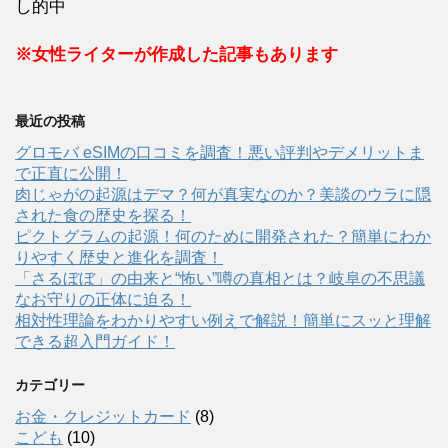
し的中
※女性ライターが作成した記事もあります
最近の投稿
グロモバ eSIMの口コミを調査！悪い評判やデメリットま
で正直に公開！
肉じゃがの起源はデマ？何が真実なのか？美談のウラに隠
された食の歴史を探る！
ピクトグラムの起源！何のために開発された？簡単にわか
りやすく歴史と進化を調査！
「さるぼぼ」の由来と“怖い”噂の真相とは？岐阜の不思議
なお守りの正体に迫る！
相対性理論をわかりやすい例えで解説！簡単にスッと理解
できる超入門ガイド！
カテゴリー
お金・クレジットカード
(8)
こども
(10)