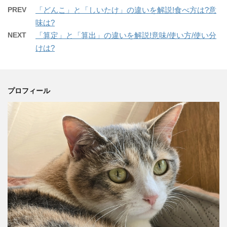
PREV
「どんこ」と「しいたけ」の違いを解説!食べ方は?意
味は?
NEXT
「算定」と「算出」の違いを解説!意味/使い方/使い分
けは?
プロフィール