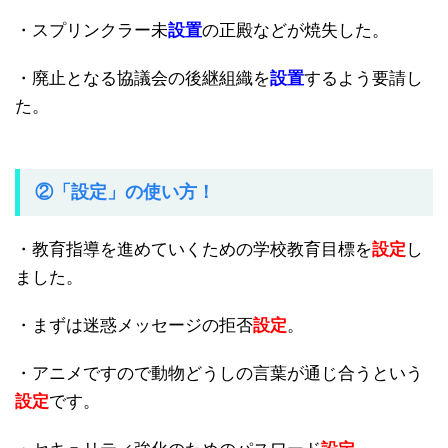
・スプリンクラー未
設置
の正殿などが焼失した。
・廃止となる協議会の後継組織を
設置
するよう要請し
た。
②「設定」の使い方！
・教育指導を進めていくための学校教育目標を
設定
し
ました。
・まずは迷惑メッセージの拒否
設定
。
・アニメですので動物どうしの言葉が通じ合うという
設定
です。